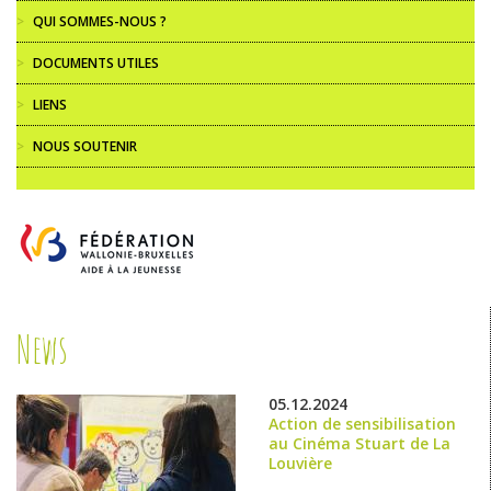
>
QUI SOMMES-NOUS ?
>
DOCUMENTS UTILES
>
LIENS
>
NOUS SOUTENIR
News
05.12.2024
Action de sensibilisation
au Cinéma Stuart de La
Louvière