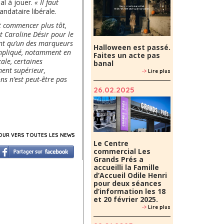
al à jouer.
« Il faut
andataire libérale.
it commencer plus tôt,
t Caroline Désir pour le
ment qu’un des marqueurs
Halloween est passé.
ompliqué, notamment en
Faites un acte pas
ale, certaines
banal
ment supérieur,
->
Lire plus
ns n’est peut-être pas
26.02.2025
UR VERS TOUTES LES NEWS
Le Centre
commercial Les
Grands Prés a
accueilli la Famille
d’Accueil Odile Henri
pour deux séances
d’information les 18
et 20 février 2025.
->
Lire plus