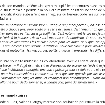
de son mandat, Valérie Glatigny a multiplié les rencontres avec les ac
n sur le terrain a permis à la nouvelle ministre de lister une série de
 modifications suite à l’entrée en vigueur du fameux code mis sur pie
Madrane.
’est l’importance du sur-mesure plutôt que du prêt-à-porter »
, a-t-elle 
été à chaque fois. Pour toute une série de jeunes, c’est l’institution qui 
rer dans des petites cases prédéfinies. C’est notamment le cas des jeune
de l’aide à la jeunesse, de la santé mentale et du handicap. Ce sont ces 
s sont les institutions les mieux placées pour les aider, ceux que l’on ap
plus être acceptés par aucune institution. Pour eux comme pour d’autres c
ions et mutualiser les ressources, quitte à devoir transcender les différ
inistre souhaite multiplier les collaborations avec le Fédéral ainsi que
 la force…
« Il s’agit de mettre à la disposition du secteur de l’aide à la 
 une institution s’essouffle, une autre puisse prendre relais »
, a-t-elle 
le pour les « incasables » comme pour ceux qui sont affectés par des ass
s radicalisés violents, les mineurs étrangers non accompagnés… Nous all
wallonne pour décloisonner et, à chaque fois, faire du sur-mesure. »
tres mandataires
rdé au Soir, Valérie Glatigny marque son souhait de poursuivre la réf