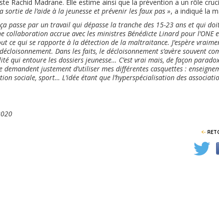
iste Rachid Madrane. Elle estime ainsi que la prévention a un rôle cruci
a sortie de l’aide à la jeunesse et prévenir les faux pas »
, a indiqué la m
, ça passe par un travail qui dépasse la tranche des 15-23 ans et qui do
 collaboration accrue avec les ministres Bénédicte Linard pour l’ONE e
out ce qui se rapporte à la détection de la maltraitance. J’espère vrai
écloisonnement. Dans les faits, le décloisonnement s’avère souvent c
lité qui entoure les dossiers jeunesse… C’est vrai mais, de façon paradox
 demandent justement d’utiliser mes différentes casquettes : enseigne
n sociale, sport… L’idée étant que l’hyperspécialisation des associatio
2020
<-
RETO