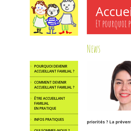
Aller
Accuei
au
contenu
principal
Et pourquoi p
News
>
POURQUOI DEVENIR
ACCUEILLANT FAMILIAL ?
>
COMMENT DEVENIR
ACCUEILLANT FAMILIAL ?
>
ÊTRE ACCUEILLANT
FAMILIAL
EN PRATIQUE
>
INFOS PRATIQUES
priorités ? La préven
>
QUI SOMMES-NOUS ?