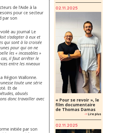
teurs de l’Aide à la
02.11.2025
 besoins pour ce secteur
d par son
dévoilé au journal Le
doit s’adapter à eux et
s qui sont à la croisée
jeunes pour qui on ne
pelle les « incasables »
as, il faut arrêter le
ences entre les niveaux
 la Région Wallonne.
jeunesse toute une série
noté. Et de
uétudes, abusés
ons donc travailler avec
« Pour se revoir », le
film documentaire
de Thomas Damas
->
Lire plus
02.11.2025
orme initiée par son