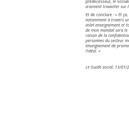
prédécesseur, le social
vraiment travailler sur l
Et de conclure :
« Et ça
notamment à travers une
volet enseignement et t
de mon mandat sera le d
raison de la confidentia
personnes du secteur me
enseignement de promotio
l’idéal. »
Le Guide social, 13/01/