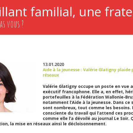
llant familial, une frate
as vous ?
13.01.2020
Aide à la jeunesse : Valérie Glatigny plaide
réseaux
Valérie Glatigny occupe un poste en vue a
exécutif francophone. Elle a, en effet, hér
portefeuilles à la Fédération Wallonie-Bru
notamment l’Aide à la jeunesse. Dans ce s
sont nombreux, tout comme les besoins. L
consciente du travail qui l’attend ces pr
comme elle l’a dévoilé au journal Le Soir. 
tion, la mise en réseaux ainsi le décloisonnement.