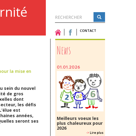
rnité
Formulaire
de
CONTACT
Rechercher
recherche
News
01.01.2026
 pour la mise en
u sein du nouvel
ité de gros
xelles dont
ecteur, les défis
’élue est
ochaines années,
Meilleurs voeux les
Quelles seront ses
plus chaleureux pour
2026
->
Lire plus