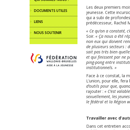
Les deux premiers mois 
>
DOCUMENTS UTILES
jeunesse. Cette incursio
qui a subi de profondes
>
LIENS
prédécesseur, Rachid 
« Ce qu’on a constaté, c
>
NOUS SOUTENIR
Soir.
« Ça nous a été rép
non eux qui doivent rent
de plusieurs secteurs : 
sait pas très bien quelle
et qui finissent par ne 
ping-pong entre institut
institutionnels. »
Face à ce constat, la m
L’union, pour elle, fera
d’outils pour que, quand
rajouter :
« C’est valab
sexuellement, les jeune
le fédéral et la Région 
Travailler avec d’au
Dans cet entretien acco