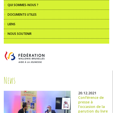
>
QUI SOMMES-NOUS ?
>
DOCUMENTS UTILES
>
LIENS
>
NOUS SOUTENIR
News
20.12.2021
Conférence de
presse à
l’occasion de la
parution du livre