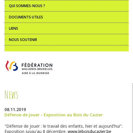
>
QUI SOMMES-NOUS ?
>
DOCUMENTS UTILES
>
LIENS
>
NOUS SOUTENIR
News
08.11.2019
Défense de jouer - Exposition au Bois du Cazier
"Défense de jouer : le travail des enfants, hier et aujourd'hui".
Exposition jusqu'au 8 décembre.
www.leboisducazier.be