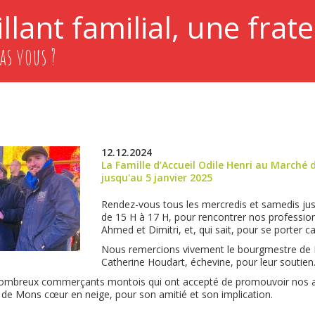
llant familial, une frate
as vous ?
12.12.2024
La Famille d’Accueil Odile Henri au Marché
jusqu'au 5 janvier 2025
Rendez-vous tous les mercredis et samedis jus
de 15 H à 17 H, pour rencontrer nos professionn
Ahmed et Dimitri, et, qui sait, pour se porter ca
Nous remercions vivement le bourgmestre de 
Catherine Houdart, échevine, pour leur soutien
ombreux commerçants montois qui ont accepté de promouvoir nos act
de Mons cœur en neige, pour son amitié et son implication.