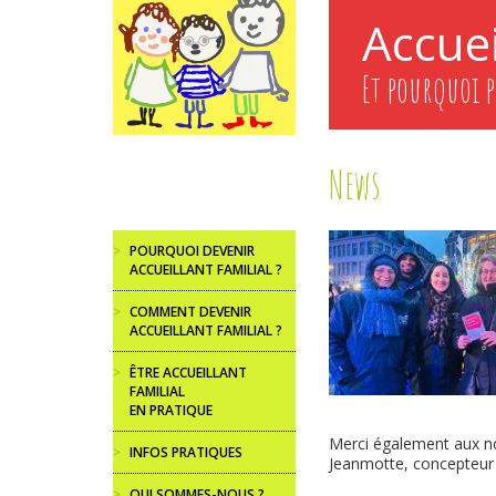
Aller
Accuei
au
contenu
principal
Et pourquoi p
News
>
POURQUOI DEVENIR
ACCUEILLANT FAMILIAL ?
>
COMMENT DEVENIR
ACCUEILLANT FAMILIAL ?
>
ÊTRE ACCUEILLANT
FAMILIAL
EN PRATIQUE
Merci également aux n
>
INFOS PRATIQUES
Jeanmotte, concepteur 
>
QUI SOMMES-NOUS ?