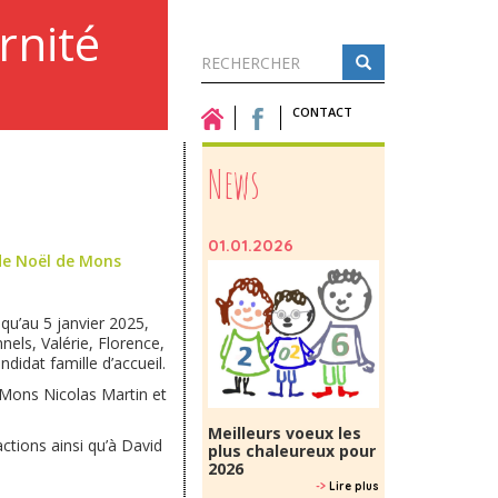
rnité
Formulaire
de
CONTACT
Rechercher
recherche
News
01.01.2026
 de Noël de Mons
qu’au 5 janvier 2025,
els, Valérie, Florence,
ndidat famille d’accueil.
Mons Nicolas Martin et
.
Meilleurs voeux les
ions ainsi qu’à David
plus chaleureux pour
2026
->
Lire plus