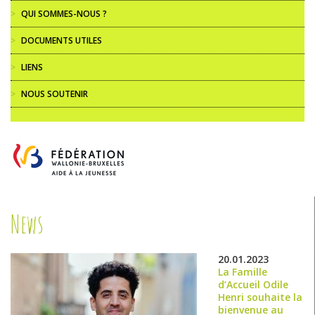
>
QUI SOMMES-NOUS ?
>
DOCUMENTS UTILES
>
LIENS
>
NOUS SOUTENIR
News
20.01.2023
La Famille
d’Accueil Odile
Henri souhaite la
bienvenue au