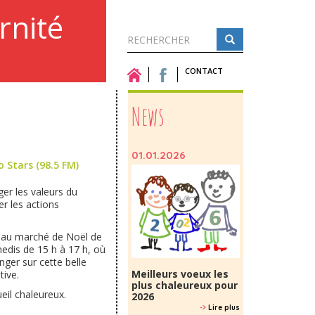
rnité
Formulaire
de
CONTACT
Rechercher
recherche
News
01.01.2026
o Stars (98.5 FM)
ger les valeurs du
r les actions
ce au marché de Noël de
dis de 15 h à 17 h, où
nger sur cette belle
Meilleurs voeux les
tive.
plus chaleureux pour
eil chaleureux.
2026
->
Lire plus