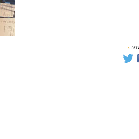
<-
RETO