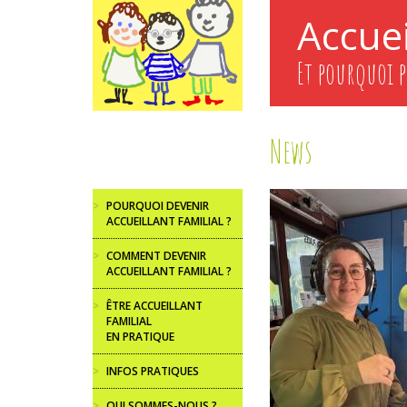
Aller
Accuei
au
contenu
principal
Et pourquoi p
News
>
POURQUOI DEVENIR
ACCUEILLANT FAMILIAL ?
>
COMMENT DEVENIR
ACCUEILLANT FAMILIAL ?
>
ÊTRE ACCUEILLANT
FAMILIAL
EN PRATIQUE
>
INFOS PRATIQUES
>
QUI SOMMES-NOUS ?