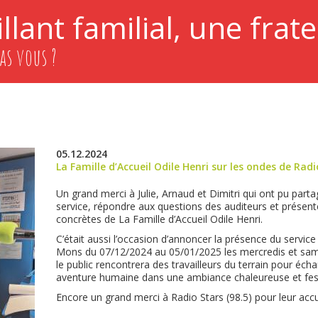
llant familial, une frate
as vous ?
05.12.2024
La Famille d’Accueil Odile Henri sur les ondes de Radi
Un grand merci à Julie, Arnaud et Dimitri qui ont pu parta
service, répondre aux questions des auditeurs et présente
concrètes de La Famille d’Accueil Odile Henri.
C’était aussi l’occasion d’annoncer la présence du servi
Mons du 07/12/2024 au 05/01/2025 les mercredis et same
le public rencontrera des travailleurs du terrain pour écha
aventure humaine dans une ambiance chaleureuse et fes
Encore un grand merci à Radio Stars (98.5) pour leur accu