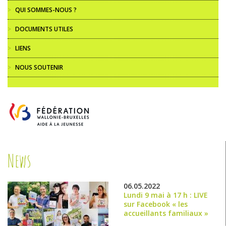
>
QUI SOMMES-NOUS ?
>
DOCUMENTS UTILES
>
LIENS
>
NOUS SOUTENIR
News
06.05.2022
Lundi 9 mai à 17 h : LIVE
sur Facebook « les
accueillants familiaux »