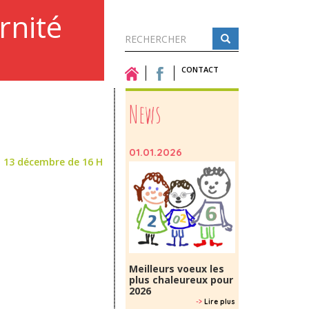
rnité
Formulaire
de
CONTACT
Rechercher
recherche
News
01.01.2026
i 13 décembre de 16 H
Meilleurs voeux les
plus chaleureux pour
2026
->
Lire plus