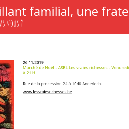
llant familial, une frate
as vous ?
26.11.2019
Marché de Noël - ASBL Les vraies richesses - Vendred
à 21 H
Rue de la procession 24 à 1040 Anderlecht
www.lesvraiesrichesses.be