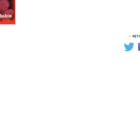
<-
RETO