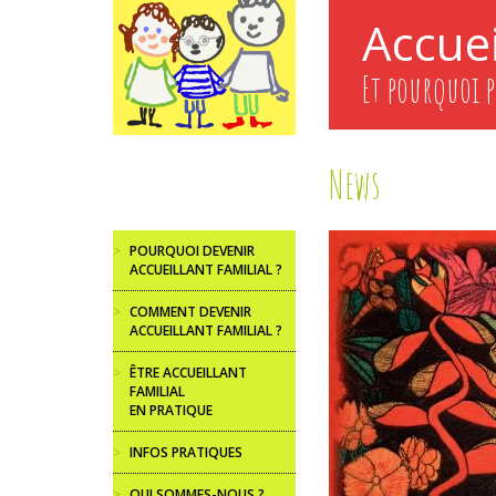
Aller
Accuei
au
contenu
principal
Et pourquoi p
News
>
POURQUOI DEVENIR
ACCUEILLANT FAMILIAL ?
>
COMMENT DEVENIR
ACCUEILLANT FAMILIAL ?
>
ÊTRE ACCUEILLANT
FAMILIAL
EN PRATIQUE
>
INFOS PRATIQUES
>
QUI SOMMES-NOUS ?