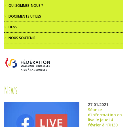
>
QUI SOMMES-NOUS ?
>
DOCUMENTS UTILES
>
LIENS
>
NOUS SOUTENIR
News
27.01.2021
Séance
d’information en
live le jeudi 4
février à 17H30