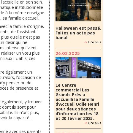
l’accueille en son sein.
atique institutionnelle
monde à la même enseigne
, sa famille d’accueil.
ec la famille d’origine.
Halloween est passé.
nts, de l’assistant
Faites un acte pas
lus qu’elle n’est pas
banal
un désir qui ne
->
Lire plus
ns intense qui vient
r réaliser un vœu plus
26.02.2025
liaux : « ah si ces
être également un
qu’alors, l’occasion de
n d’y penser ou de
Le Centre
 excès de présence et
commercial Les
Grands Prés a
accueilli la Famille
x également, y trouver
d’Accueil Odile Henri
 dont ils sont pour
pour deux séances
ilité. Ils n’ont plus,
d’information les 18
oir la capacité :
et 20 février 2025.
->
Lire plus
prégné avec ses parents