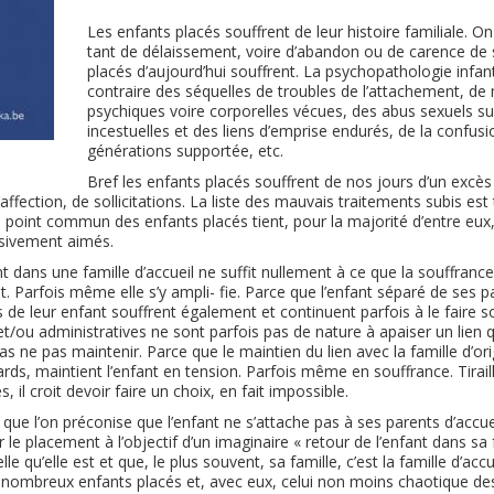
Les enfants placés souffrent de leur histoire familiale. On l
tant de délaissement, voire d’abandon ou de carence de 
placés d’aujourd’hui souffrent. La psychopathologie infanti
contraire des séquelles de troubles de l’attachement, de 
psychiques voire corporelles vécues, des abus sexuels sub
incestuelles et des liens d’emprise endurés, de la confus
générations supportée, etc.
Bref les enfants placés souffrent de nos jours d’un excès
’affection, de sollicitations. La liste des mauvais traitements subis est
Le point commun des enfants placés tient, pour la majorité d’entre eux,
usivement aimés.
 dans une famille d’accueil ne suffit nullement à ce que la souffrance 
t. Parfois même elle s’y ampli- fie. Parce que l’enfant séparé de ses p
 de leur enfant souffrent également et continuent parfois à le faire so
et/ou administratives ne sont parfois pas de nature à apaiser un lien q
as ne pas maintenir. Parce que le maintien du lien avec la famille d’or
gards, maintient l’enfant en tension. Parfois même en souffrance. Tirai
 il croit devoir faire un choix, en fait impossible.
s que l’on préconise que l’enfant ne s’attache pas à ses parents d’accue
r le placement à l’objectif d’un imaginaire « retour de l’enfant dans sa
lle qu’elle est et que, le plus souvent, sa famille, c’est la famille d’accue
 nombreux enfants placés et, avec eux, celui non moins chaotique des