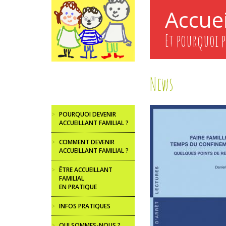
Aller
Accuei
au
contenu
principal
Et pourquoi p
News
>
POURQUOI DEVENIR
ACCUEILLANT FAMILIAL ?
>
COMMENT DEVENIR
ACCUEILLANT FAMILIAL ?
>
ÊTRE ACCUEILLANT
FAMILIAL
EN PRATIQUE
>
INFOS PRATIQUES
>
QUI SOMMES-NOUS ?