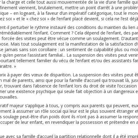
 la charge et celle tout aussi mouvementée de la vie d’une famille qui 
inement viennent, brutalement, mettre un point d’arrêt à une problém
idique – en logeant, à la faveur d’un impératif catégorique, tout le 
z soi » et le « chez soi » de l’enfant placé devient, si cela ne l’est déjà
nt-il perturber le rythme instauré des conditions du maintien du lien av
 irrémédiablement l’enfant. Comment ? Cela dépend de l’enfant, des pare
on forcée des visites peut être vécue comme un soulagement. D’autant p
impose. Mais tout soulagement est la manifestation de la satisfaction d’
se jamais sans son corollaire : un sentiment de culpabilité plus ou moi
qu’en pense l’assistant familial... La suspension des visites peut veni
urtant tellement familier du vécu de l’enfant et/ou des assistants fami
raitre. »
 prix à payer des vœux de disparition. La suspension des visites peut 
n mal de parents, ainsi que pour la famille d’accueil qui trouvait là, jus
r, trouvant dans l’absence de l’enfant lors du droit de visite l’occasio
donner une existence psychique qui seule fait objection à un dangereux
rouvailles.
atif majeur s’applique à tous, y compris aux parents qui peuvent, eu
ment à assumer un rôle social qui leur est le plus souvent étranger et
s soulage peut-être d’un poids dont ils n’ont pas à assumer la responsab
uper de leur enfant, en revendiquer la possession et prétendre en av
ue avec sa famille d’accueil la partition relationnelle dont il a été im