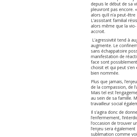
depuis le début de sa v
pleuvront pas encore. « 
alors qu’il n’a peut-êtr
L’assistant familial rés
alors même que la vio- 
accroit.
L’agressivité tend à 
augmente. Le confinem
sans échappatoire possib
manifestation de réacti
face sont possiblement m
choisit et qui peut s’en
bien nommée.
Plus que jamais, l’enjeu 
de la compassion, de l’am
Mais tel est l’engagement
au sein de sa famille. 
travailleur social égalem
Il s’agira donc de donn
l’enfermement, l’interd
l’occasion de trouver u
l’enjeu sera également 
sublimation comme voie 