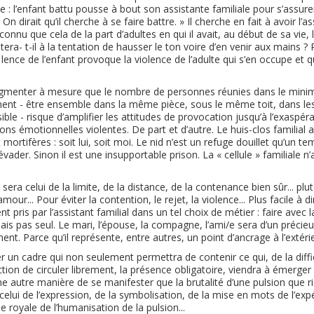
ie : l’enfant battu pousse à bout son assistante familiale pour s’assur
On dirait qu’il cherche à se faire battre. » Il cherche en fait à avoir l’
e connu que cela de la part d’adultes en qui il avait, au début de sa vie,
istera- t-il à la tentation de hausser le ton voire d’en venir aux mains ?
lence de l’enfant provoque la violence de l’adulte qui s’en occupe et
augmenter à mesure que le nombre de personnes réunies dans le min
ent - être ensemble dans la même pièce, sous le même toit, dans l
le - risque d’amplifier les attitudes de provocation jusqu’à l’exaspéra
ons émotionnelles violentes. De part et d’autre. Le huis-clos familial a
ortifères : soit lui, soit moi. Le nid n’est un refuge douillet qu’un tem
 évader. Sinon il est une insupportable prison. La « cellule » familiale n
sera celui de la limite, de la distance, de la contenance bien sûr... plut
our... Pour éviter la contention, le rejet, la violence... Plus facile à di
 pris par l’assistant familial dans un tel choix de métier : faire avec la
Mais pas seul. Le mari, l’épouse, la compagne, l’ami/e sera d’un précie
ent. Parce qu’il représente, entre autres, un point d’ancrage à l’extérieu
er un cadre qui non seulement permettra de contenir ce qui, de la diffi
iction de circuler librement, la présence obligatoire, viendra à émerger
ne autre manière de se manifester que la brutalité d’une pulsion que ri
celui de l’expression, de la symbolisation, de la mise en mots de l’exp
royale de l’humanisation de la pulsion...