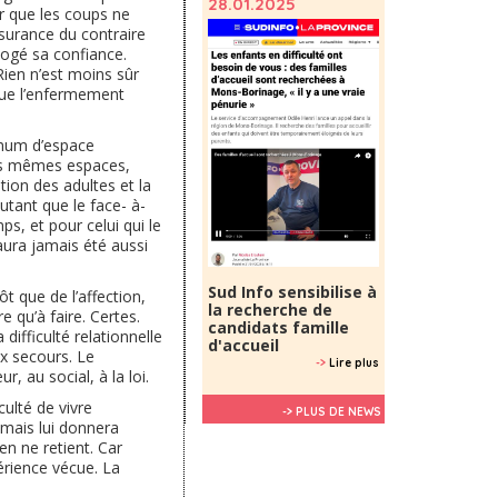
28.01.2025
er que les coups ne
assurance du contraire
 logé sa confiance.
 Rien n’est moins sûr
 que l’enfermement
imum d’espace
es mêmes espaces,
tion des adultes et la
utant que le face- à-
ps, et pour celui qui le
’aura jamais été aussi
Sud Info sensibilise à
ôt que de l’affection,
la recherche de
re qu’à faire. Certes.
candidats famille
 difficulté relationnelle
d'accueil
ux secours. Le
->
Lire plus
r, au social, à la loi.
culté de vivre
-> PLUS DE NEWS
 mais lui donnera
en ne retient. Car
érience vécue. La