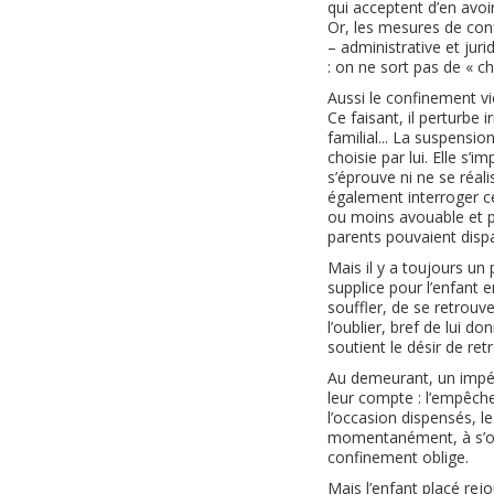
qui acceptent d’en avoir
Or, les mesures de conf
– administrative et jur
: on ne sort pas de « che
Aussi le confinement vie
Ce faisant, il perturbe
familial... La suspensi
choisie par lui. Elle s’
s’éprouve ni ne se réali
également interroger ce 
ou moins avouable et po
parents pouvaient dispa
Mais il y a toujours un
supplice pour l’enfant e
souffler, de se retrouve
l’oublier, bref de lui 
soutient le désir de ret
Au demeurant, un impér
leur compte : l’empêche
l’occasion dispensés, le
momentanément, à s’occ
confinement oblige.
Mais l’enfant placé rejo