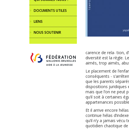
>
DOCUMENTS UTILES
>
LIENS
>
NOUS SOUTENIR
carence de rela- tion, d
diversité est la règle. 
aimés, trop aimés, ab
Le placement de l’enfant
conséquents - s’arrêten
que les parents séparés
dispositions juridiques 
mais que l’on ne peut p
qu’il soit à certaines é
appartenances possibles,
Et il arrive encore héla
continue hélas d’indexe
qu’il n’y a jamais vécu te
quotidien chaotique de