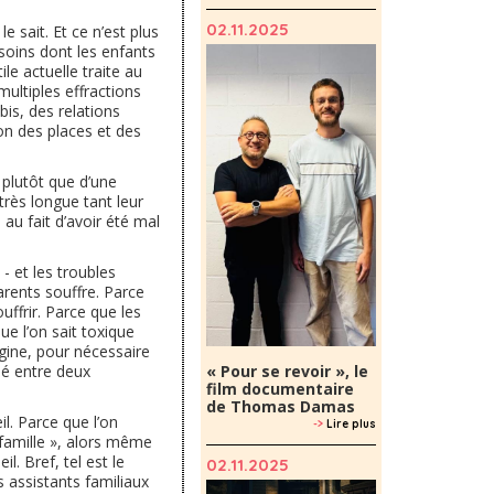
02.11.2025
e sait. Et ce n’est plus
soins dont les enfants
le actuelle traite au
multiples effractions
is, des relations
ion des places et des
 plutôt que d’une
 très longue tant leur
 au fait d’avoir été mal
- et les troubles
arents souffre. Parce
uffrir. Parce que les
ue l’on sait toxique
igine, pour nécessaire
« Pour se revoir », le
llé entre deux
film documentaire
de Thomas Damas
il. Parce que l’on
->
Lire plus
 famille », alors même
il. Bref, tel est le
02.11.2025
 assistants familiaux