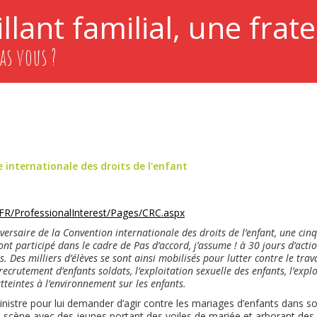
llant familial, une frate
as vous ?
 internationale des droits de l'enfant
/FR/ProfessionalInterest/Pages/CRC.aspx
versaire de la Convention internationale des droits de l’enfant, une cin
 ont participé dans le cadre de
Pas d’accord, j’assume !
à 30 jours d’actio
s. Des milliers d’élèves se sont ainsi mobilisés pour lutter contre le trava
recrutement d’enfants soldats, l’exploitation sexuelle des enfants, l’exp
atteintes à l’environnement sur les enfants.
ministre pour lui demander d’agir contre les mariages d’enfants dans s
 scène avec des jeunes portant des voiles de mariée et arborant des