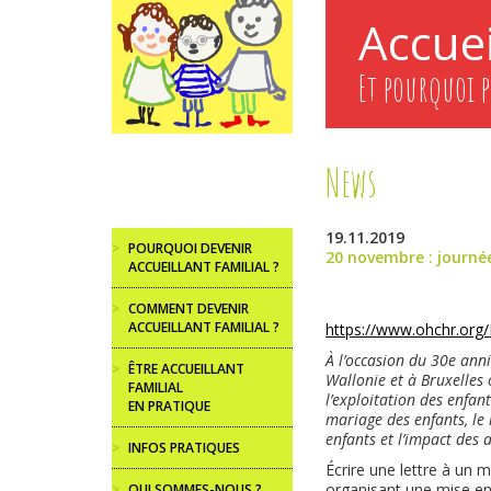
Aller
Accuei
au
contenu
principal
Et pourquoi p
News
19.11.2019
>
POURQUOI DEVENIR
20 novembre : journée
ACCUEILLANT FAMILIAL ?
>
COMMENT DEVENIR
ACCUEILLANT FAMILIAL ?
https://www.ohchr.org
À l’occasion du 30e anni
>
ÊTRE ACCUEILLANT
Wallonie et à Bruxelles
FAMILIAL
l’exploitation des enfant
EN PRATIQUE
mariage des enfants, le 
enfants et l’impact des 
>
INFOS PRATIQUES
Écrire une lettre à un 
organisant une mise en
>
QUI SOMMES-NOUS ?