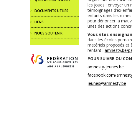
les joues ; envoyer un 
témoignages d’ex-enfant
>
DOCUMENTS UTILES
enfants dans les mines
pour dénoncer la mauvai
>
LIENS
unes des actions concr
>
NOUS SOUTENIR
Vous êtes enseignan
dans les écoles primaire
matériels proposés et 
l’enfant :
amnesty.be/p
POUR SUIVRE OU CO
amnesty-jeunes.be
facebook.com/amnest
jeunes@amnesty.be