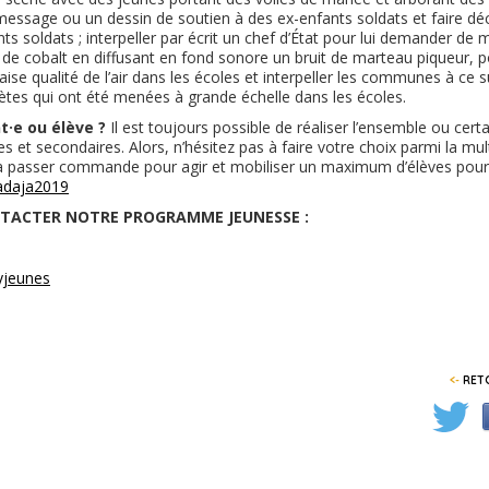
message ou un dessin de soutien à des ex-enfants soldats et faire dé
s soldats ; interpeller par écrit un chef d’État pour lui demander de me
 de cobalt en diffusant en fond sonore un bruit de marteau piqueur,
se qualité de l’air dans les écoles et interpeller les communes à ce s
ètes qui ont été menées à grande échelle dans les écoles.
t·e ou élève ?
Il est toujours possible de réaliser l’ensemble ou cert
s et secondaires. Alors, n’hésitez pas à faire votre choix parmi la mul
à passer commande pour agir et mobiliser un maximum d’élèves pour 
adaja2019
NTACTER NOTRE PROGRAMME JEUNESSE :
yjeunes
<-
RETO