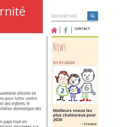
rnité
Formulaire
de
CONTACT
Rechercher
recherche
News
01.01.2026
quantaine d’écoles en
ns pour lutter contre
il des enfants, le
loitation domestique des
Meilleurs voeux les
plus chaleureux pour
2026
on pays tout en
->
Lire plus
 larmes dessinées sur