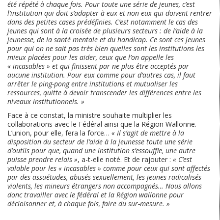
été répété à chaque fois. Pour toute une série de jeunes, c’est
l’institution qui doit s’adapter à eux et non eux qui doivent rentrer
dans des petites cases prédéfinies. C’est notamment le cas des
jeunes qui sont à la croisée de plusieurs secteurs : de l’aide à la
jeunesse, de la santé mentale et du handicap. Ce sont ces jeunes
pour qui on ne sait pas très bien quelles sont les institutions les
mieux placées pour les aider, ceux que l’on appelle les
« incasables » et qui finissent par ne plus être acceptés par
aucune institution. Pour eux comme pour d’autres cas, il faut
arrêter le ping-pong entre institutions et mutualiser les
ressources, quitte à devoir transcender les différences entre les
niveaux institutionnels. »
Face à ce constat, la ministre souhaite multiplier les
collaborations avec le Fédéral ainsi que la Région Wallonne.
L’union, pour elle, fera la force…
« Il s’agit de mettre à la
disposition du secteur de l’aide à la jeunesse toute une série
d’outils pour que, quand une institution s’essouffle, une autre
puisse prendre relais »
, a-t-elle noté. Et de rajouter :
« C’est
valable pour les « incasables » comme pour ceux qui sont affectés
par des assuétudes, abusés sexuellement, les jeunes radicalisés
violents, les mineurs étrangers non accompagnés… Nous allons
donc travailler avec le fédéral et la Région wallonne pour
décloisonner et, à chaque fois, faire du sur-mesure. »