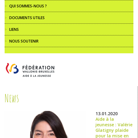
>
QUI SOMMES-NOUS ?
>
DOCUMENTS UTILES
>
LIENS
>
NOUS SOUTENIR
News
13.01.2020
Aide à la
jeunesse : Valérie
Glatigny plaide
pour la mise en