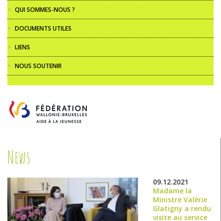
>
QUI SOMMES-NOUS ?
>
DOCUMENTS UTILES
>
LIENS
>
NOUS SOUTENIR
News
09.12.2021
Madame la
Ministre Valérie
Glatigny a rendu
visite au service