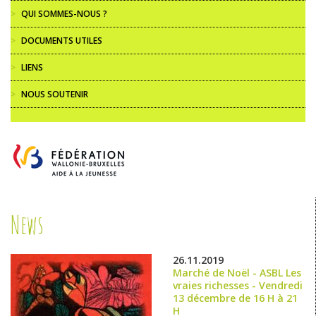
>
QUI SOMMES-NOUS ?
>
DOCUMENTS UTILES
>
LIENS
>
NOUS SOUTENIR
News
26.11.2019
Marché de Noël - ASBL Les
vraies richesses - Vendredi
13 décembre de 16 H à 21
H