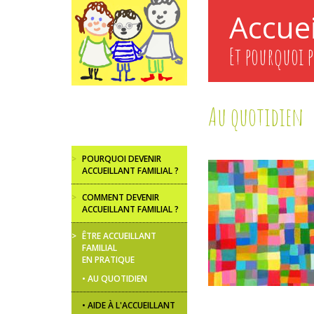
Aller
Accuei
au
contenu
principal
Et pourquoi p
Au quotidien
>
POURQUOI DEVENIR
ACCUEILLANT FAMILIAL ?
>
COMMENT DEVENIR
ACCUEILLANT FAMILIAL ?
>
ÊTRE ACCUEILLANT
FAMILIAL
EN PRATIQUE
AU QUOTIDIEN
AIDE À L'ACCUEILLANT