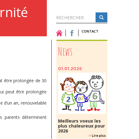
rnité
Formulaire
de
CONTACT
Rechercher
recherche
News
01.01.2026
eut être prolongée de 30
qui peut être prolongée
ée d’un an, renouvelable
es parents déterminent
Meilleurs voeux les
plus chaleureux pour
2026
->
Lire plus