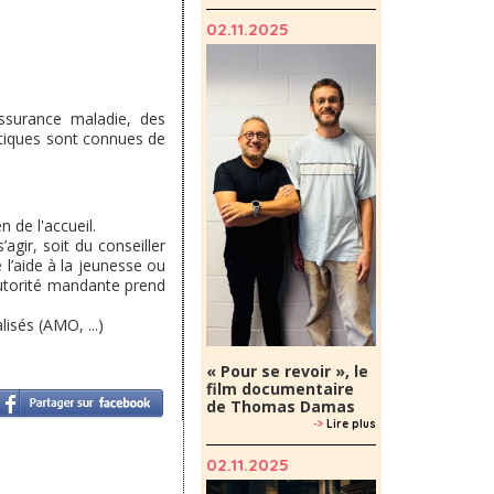
02.11.2025
 assurance maladie, des
ratiques sont connues de
 de l'accueil.
’agir, soit du conseiller
e l’aide à la jeunesse ou
autorité mandante prend
lisés (AMO, ...)
« Pour se revoir », le
film documentaire
de Thomas Damas
->
Lire plus
02.11.2025