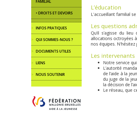
FAMILIAL
L’éducation
DROITS ET DEVOIRS
L'accueillant familial s
Les questions ad
>
INFOS PRATIQUES
Qu’il s’agisse du lieu
allocations octroyées à
>
QUI SOMMES-NOUS ?
nos équipes. N'hésitez
>
DOCUMENTS UTILES
Les intervenants
Notre service qui
>
LIENS
L’autorité mandan
de l’aide à la jeu
>
NOUS SOUTENIR
du juge de la je
la décision de l’a
Le réseau, que ce 